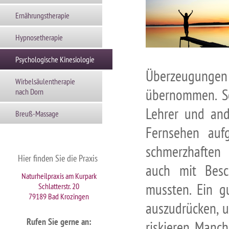
Ernährungstherapie
Hypnosetherapie
Psychologische Kinesiologie
Überzeugunge
Wirbelsäulentherapie
übernommen. So
nach Dorn
Lehrer und an
Breuß-Massage
Fernsehen auf
schmerzhaften 
Hier finden Sie die Praxis
auch mit Besc
Naturheilpraxis am Kurpark
mussten. Ein g
Schlatterstr. 20
79189 Bad Krozingen
auszudrücken, u
Rufen Sie gerne an
:
riskieren. Manc