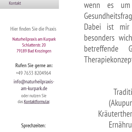
wenn es um g
Kontakt
Gesundheitsfrag
Dabei ist mir
Hier finden Sie die Praxis
besonders wich
Naturheilpraxis am Kurpark
Schlatterstr. 20
betreffende
79189 Bad Krozingen
Therapiekonzept 
Rufen Sie gerne an
:
+49 7633 8204964
info@naturheilpraxis-
am-kurpark.de
Tradit
oder nutzen Sie
(Akupunktur,
das
Kontaktformular
.
Kräuterther
Ernährungs
S
prechzeiten: