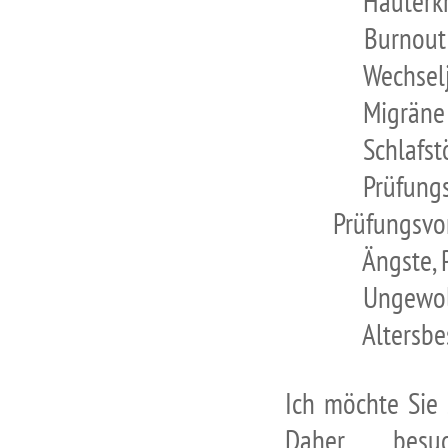
Hauterkrank
Burnout
Wechseljah
Migräne
Schlafstö
Prüfungsa
Prüfungsvo
Ängste, Pho
Ungewollte 
Altersbesch
Ich möchte Sie
Daher besu