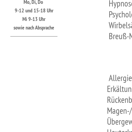
Hypnoset
Mo, Di, Do
9-12 und 15-18 Uhr
Psychologi
Mi 9-13 Uhr
Wirbelsäul
sowie nach Absprache
Breuß-Ma
Allergi
Erkältungs
Rückenbesc
Magen-/Darm
Übergewi