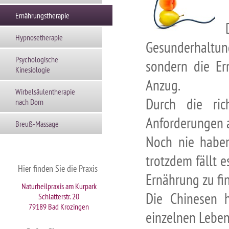
Ernährungstherapie
Hypnosetherapie
Gesunderhaltung
Psychologische
sondern die Er
Kinesiologie
Anzug.
Wirbelsäulentherapie
Durch die ric
nach Dorn
Anforderungen 
Breuß-Massage
Noch nie haben
trotzdem fällt 
Hier finden Sie die Praxis
Ernährung zu fin
Naturheilpraxis am Kurpark
Die Chinesen 
Schlatterstr. 20
79189 Bad Krozingen
einzelnen Leben