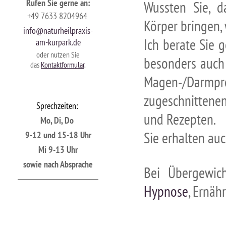
Rufen Sie gerne an
:
Wussten Sie, d
+49 7633 8204964
Körper bringen,
info@naturheilpraxis-
Ich berate Sie 
am-kurpark.de
oder nutzen Sie
besonders auch
das
Kontaktformular
.
Magen-/Darmpro
zugeschnittene
S
prechzeiten:
und Rezepten.
Mo, Di, Do
Sie erhalten au
9-12 und 15-18 Uhr
Mi 9-13 Uhr
sowie nach Absprache
Bei Übergewic
Hypnose
, Ernäh